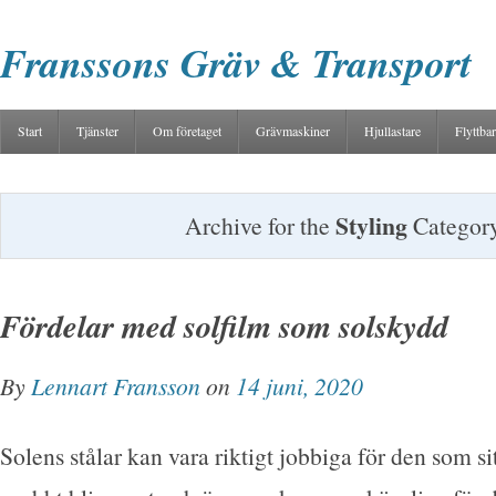
Franssons Gräv & Transport
Start
Tjänster
Om företaget
Grävmaskiner
Hjullastare
Flyttbar
Styling
Archive for the
Categor
Fördelar med solfilm som solskydd
By
Lennart Fransson
on
14 juni, 2020
Solens stålar kan vara riktigt jobbiga för den som sit